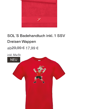
SOL´S Badehandtuch inkl. 1 SSV
Dreisen Wappen
Standardpreis
Sale-Preis
29,99 €
ab
17,99 €
inkl. MwSt.
NEU