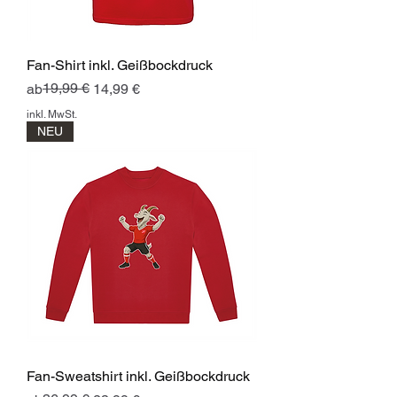
Fan-Shirt inkl. Geißbockdruck
Standardpreis
Sale-Preis
19,99 €
ab
14,99 €
inkl. MwSt.
NEU
Fan-Sweatshirt inkl. Geißbockdruck