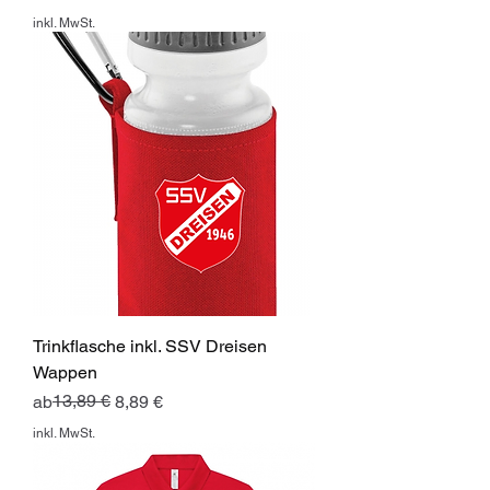
inkl. MwSt.
Trinkflasche inkl. SSV Dreisen
Wappen
Standardpreis
Sale-Preis
13,89 €
ab
8,89 €
inkl. MwSt.