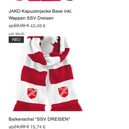
JAKO Kapuzenjacke Base inkl.
Wappen SSV Dreisen
Standardpreis
Sale-Preis
59,99 €
ab
43,49 €
inkl. MwSt.
NEU
Balkenschal "SSV DREISEN"
Standardpreis
Sale-Preis
24,99 €
ab
15,74 €