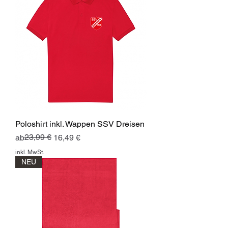
Poloshirt inkl. Wappen SSV Dreisen
Standardpreis
Sale-Preis
23,99 €
ab
16,49 €
inkl. MwSt.
NEU