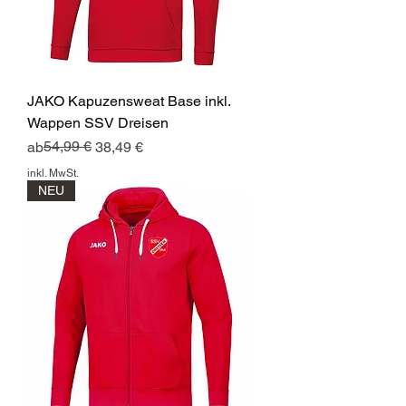
JAKO Kapuzensweat Base inkl.
Wappen SSV Dreisen
Standardpreis
Sale-Preis
54,99 €
ab
38,49 €
inkl. MwSt.
NEU