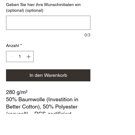
Geben Sie hier ihre Wunschinitialen ein
(optional) (optional)
0/3
Anzahl
*
In den Warenkorb
280 g/m²
50% Baumwolle (Investition in
Better Cotton), 50% Polyester
(recycelt) – RCS-zertifiziert
Geschlechtsneutraler Stil mit
Seitennähten