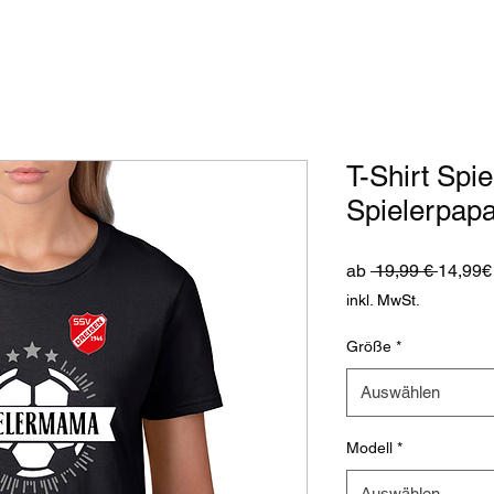
T-Shirt Spi
Spielerpap
Standa
ab
 19,99 € 
14,99€
inkl. MwSt.
Größe
*
Auswählen
Modell
*
Auswählen