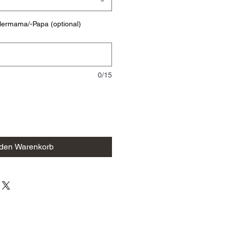
ielermama/-Papa (optional)
0/15
 den Warenkorb