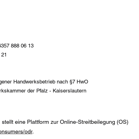
06357 888 06 13
 21
ragener Handwerksbetrieb nach §7 HwO
rkskammer der Pfalz - Kaiserslautern
tellt eine Plattform zur Online-Streitbeilegung (OS)
consumers/odr
.