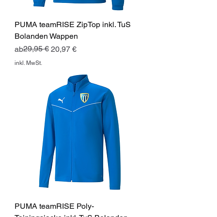
PUMA teamRISE ZipTop inkl. TuS
Bolanden Wappen
Standardpreis
Sale-Preis
29,95 €
ab
20,97 €
inkl. MwSt.
PUMA teamRISE Poly-