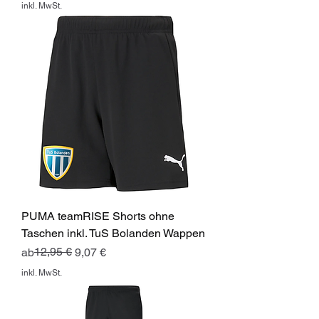
inkl. MwSt.
PUMA teamRISE Shorts ohne
Taschen inkl. TuS Bolanden Wappen
Standardpreis
Sale-Preis
12,95 €
ab
9,07 €
inkl. MwSt.