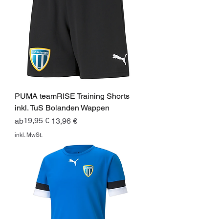
PUMA teamRISE Training Shorts
inkl. TuS Bolanden Wappen
Standardpreis
Sale-Preis
19,95 €
ab
13,96 €
inkl. MwSt.