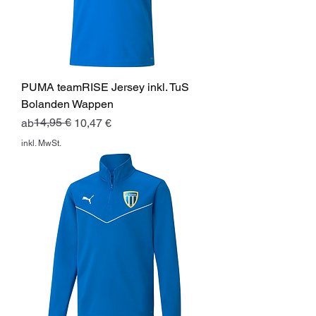
PUMA teamRISE Jersey inkl. TuS
Bolanden Wappen
Standardpreis
Sale-Preis
14,95 €
ab
10,47 €
inkl. MwSt.