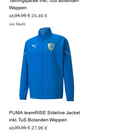
Tainingsjacke inkl. TuS Bolanden
Wappen
Standardpreis
Sale-Preis
34,95 €
ab
24,46 €
inkl. MwSt.
PUMA teamRISE Sideline Jacket
inkl. TuS Bolanden Wappen
Standardpreis
Sale-Preis
39,95 €
ab
27,96 €