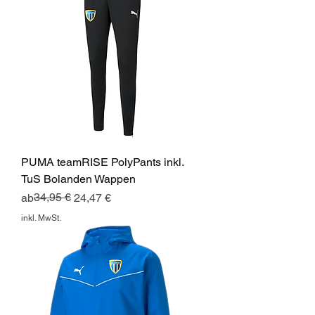
PUMA teamRISE PolyPants inkl.
TuS Bolanden Wappen
Standardpreis
Sale-Preis
34,95 €
ab
24,47 €
inkl. MwSt.