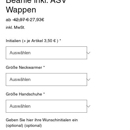
Beanie inkl. ASV
Wappen
Standardpreis
Sale-
ab
 42,97 € 
27,93€
Preis
inkl. MwSt.
Initialien (+ je Artikel 3,50 € )
*
Größe Neckwarmer
*
Größe Handschuhe
*
Geben Sie hier ihre Wunschinitialen ein
(optional) (optional)