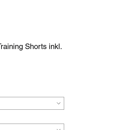
aining Shorts inkl.
rdpreis
Sale-
Preis