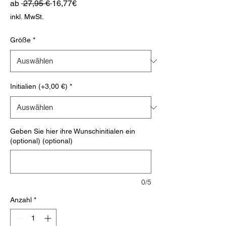
Standardpreis
Sale-
ab
 27,95 € 
16,77€
Preis
inkl. MwSt.
Größe
*
Initialien (+3,00 €)
*
Geben Sie hier ihre Wunschinitialen ein
(optional) (optional)
0/5
Anzahl
*