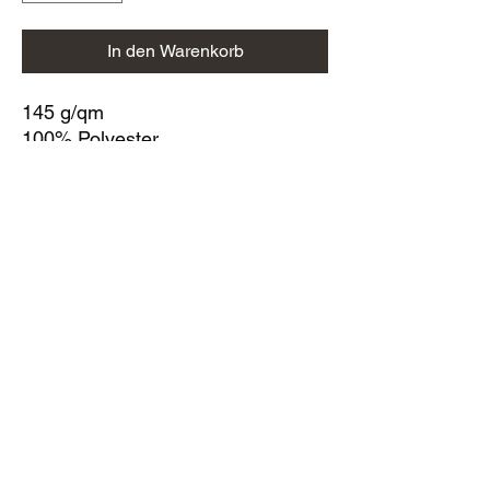
In den Warenkorb
145 g/qm
100% Polyester
Funktionspolo aus Cool-Dry-Netz
in Waffeloptik
Nackenband
Raglanärmel mit Kontrasteinsatz
3er-Knopfleiste
Atmungsaktive Struktureinsätze an
den Seiten
Vorderseite mit aufgedrucktem
Streifen-Muster und Spiro-Logo
unten rechts
Verlängerter Rücken
Doppelnaht an Ärmelabschluss
und Bund