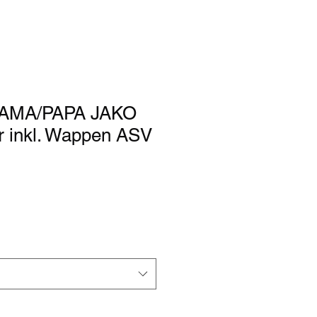
AMA/PAPA JAKO
r inkl. Wappen ASV
rdpreis
Sale-
Preis