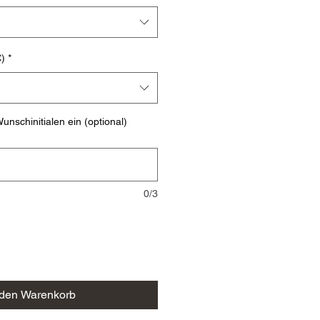
)
*
unschinitialen ein (optional)
0/3
 den Warenkorb