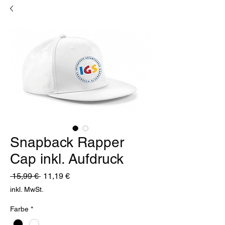
Snapback Rapper
Cap inkl. Aufdruck
Standardpreis
Sale-
 15,99 € 
11,19 €
Preis
inkl. MwSt.
Farbe
*