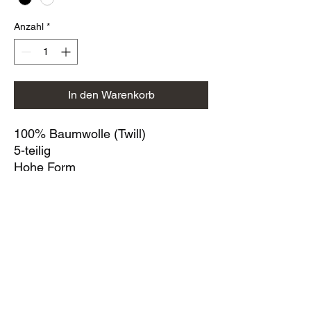
Anzahl
*
In den Warenkorb
100% Baumwolle (Twill)
5-teilig
Hohe Form
Stirnteil nahtlos
Luftösen
Flacher Schirm
Plastik-Klipp-Verschluss im Retro-
Look.
RÜCKGABEBEDINGUNGEN