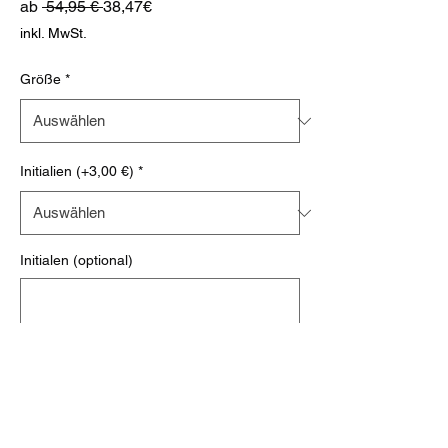
Standardpreis
Sale-
ab
 54,95 € 
38,47€
Preis
inkl. MwSt.
Größe
*
Initialien (+3,00 €)
*
Initialen (optional)
0/500
Anzahl
*