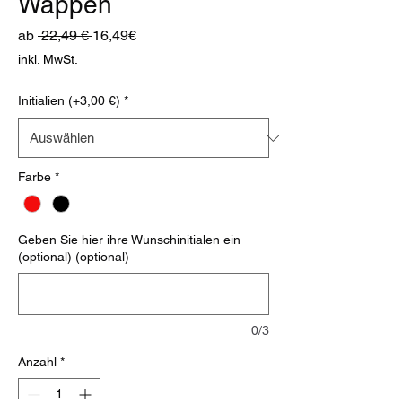
Wappen
Standardpreis
Sale-
ab
 22,49 € 
16,49€
Preis
inkl. MwSt.
Initialien (+3,00 €)
*
Farbe
*
Geben Sie hier ihre Wunschinitialen ein
(optional) (optional)
0/3
Anzahl
*