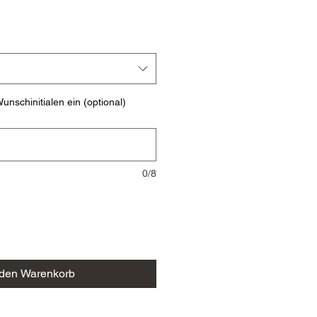
unschinitialen ein (optional)
0/8
 den Warenkorb