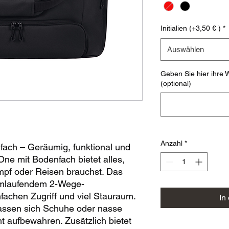
Initialien (+3,50 € )
*
Auswählen
Geben Sie hier ihre W
(optional)
Anzahl
*
ach – Geräumig, funktional und
ne mit Bodenfach bietet alles,
ampf oder Reisen brauchst. Das
umlaufendem 2-Wege-
nfachen Zugriff und viel Stauraum.
In
lassen sich Schuhe oder nasse
t aufbewahren. Zusätzlich bietet