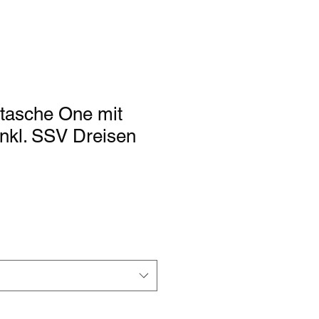
tasche One mit
nkl. SSV Dreisen
rdpreis
Sale-
Preis