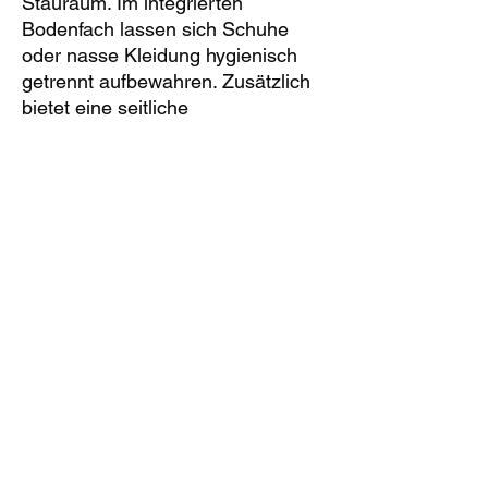
Stauraum. Im integrierten
Bodenfach lassen sich Schuhe
oder nasse Kleidung hygienisch
getrennt aufbewahren. Zusätzlich
bietet eine seitliche
Reißverschlusstasche Platz für
kleinere Gegenstände, während
die Innentasche mit
Reißverschluss Wertsachen sicher
verstaut. Der verstellbare
Schultertragegurt garantiert
optimalen Tragekomfort.
Hergestellt aus recyceltem
Polyester, überzeugt die Tasche
durch Strapazierfähigkeit,
Nachhaltigkeit und modernes
Design. Ob im Fitnessstudio, auf
dem Spielfeld oder unterwegs –
die Sporttasche One mit