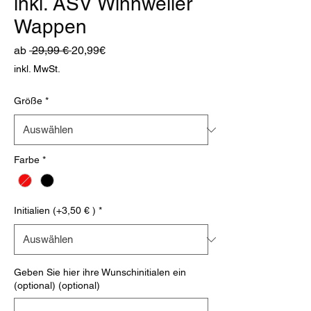
inkl. ASV Winnweiler
Wappen
Standardpreis
Sale-
ab
 29,99 € 
20,99€
Preis
inkl. MwSt.
Größe
*
Farbe
*
Initialien (+3,50 € )
*
Geben Sie hier ihre Wunschinitialen ein
(optional) (optional)