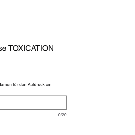
sse TOXICATION
reis
e-
is
Namen für den Aufdruck ein
0/20