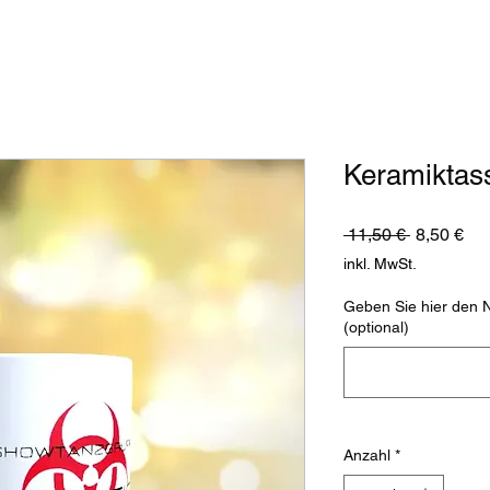
Keramikta
Standardp
Sal
 11,50 € 
8,50 €
Pre
inkl. MwSt.
Geben Sie hier den 
(optional)
Anzahl
*