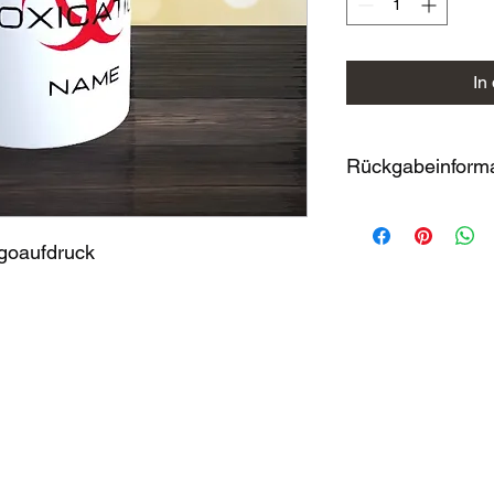
In
Rückgabeinform
Individualisierte und
grundsätzlich vom U
goaufdruck
alle anderen Waren gi
14-tägiges Rückgabe
Bei einer Rücksendun
Versandkosten.