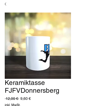
Keramiktasse
FJFVDonnersberg
Standardpreis
Sale-
 12,00 € 
9,60 €
Preis
inkl. MwSt.