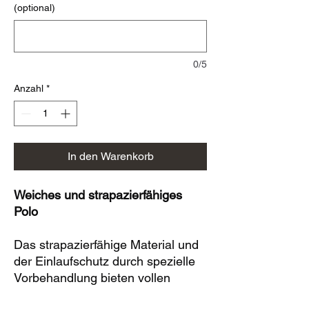
(optional)
0/5
Anzahl
*
In den Warenkorb
Weiches und strapazierfähiges
Polo
Das strapazierfähige Material und
der Einlaufschutz durch spezielle
Vorbehandlung bieten vollen
Einsatz des JAKO Polo Powers bei