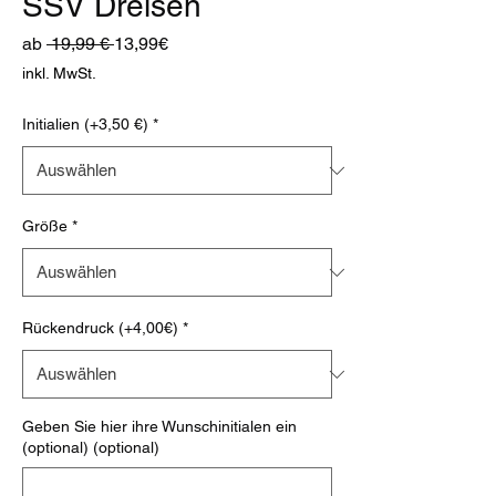
SSV Dreisen
Standardpreis
Sale-
ab
 19,99 € 
13,99€
Preis
inkl. MwSt.
Initialien (+3,50 €)
*
Größe
*
Rückendruck (+4,00€)
*
Geben Sie hier ihre Wunschinitialen ein
(optional) (optional)