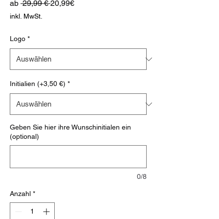
Standardpreis
Sale-
ab
 29,99 € 
20,99€
Preis
inkl. MwSt.
Logo
*
Initialien (+3,50 €)
*
Geben Sie hier ihre Wunschinitialen ein
(optional)
0/8
Anzahl
*