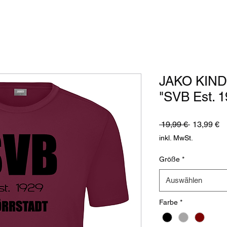
JAKO KINDE
"SVB Est. 1
Standardp
Sa
 19,99 € 
13,99 €
Pr
inkl. MwSt.
Größe
*
Auswählen
Farbe
*