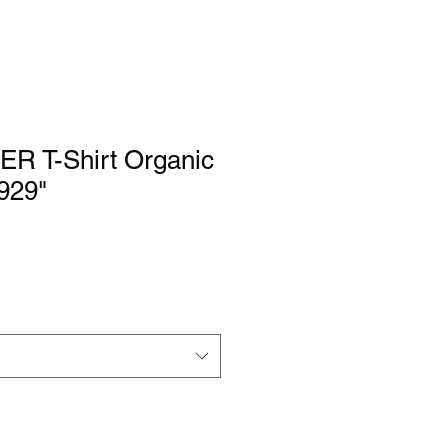
R T-Shirt Organic
929"
reis
le-
eis