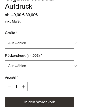
Aufdruck
Standardpreis
Sale-
ab
 49,99 € 
39,99€
Preis
inkl. MwSt.
Größe
*
Rückendruck (+4,00€)
*
Anzahl
*
In den Warenkorb