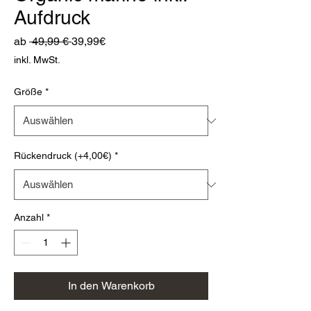
Aufdruck
Standardpreis
Sale-
ab
 49,99 € 
39,99€
Preis
inkl. MwSt.
Größe
*
Rückendruck (+4,00€)
*
Anzahl
*
In den Warenkorb