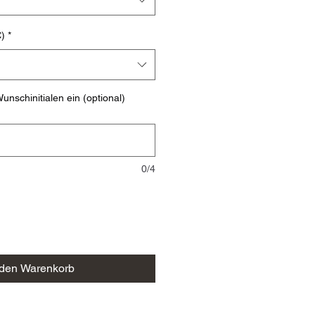
)
*
unschinitialen ein (optional)
0/4
 den Warenkorb