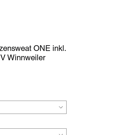
ensweat ONE inkl.
V Winnweiler
rdpreis
Sale-
Preis