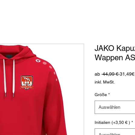
JAKO Kapuz
Wappen AS
Standa
ab
 44,99 € 
31,49€
inkl. MwSt.
Größe
*
Auswählen
Initialien (+3,50 € )
*
Auswählen