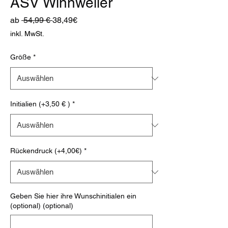
ASV Winnweiler
Standardpreis
Sale-
ab
 54,99 € 
38,49€
Preis
inkl. MwSt.
Größe
*
Initialien (+3,50 € )
*
Rückendruck (+4,00€)
*
Geben Sie hier ihre Wunschinitialen ein
(optional) (optional)