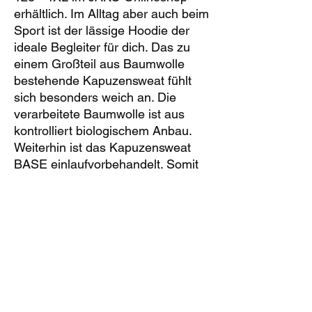
erhältlich. Im Alltag aber auch beim
Sport ist der lässige Hoodie der
ideale Begleiter für dich. Das zu
einem Großteil aus Baumwolle
bestehende Kapuzensweat fühlt
sich besonders weich an. Die
verarbeitete Baumwolle ist aus
kontrolliert biologischem Anbau.
Weiterhin ist das Kapuzensweat
BASE einlaufvorbehandelt. Somit
geht das Kapuzensweat beim
Waschen nicht ein. Du kannst den
Hoodie mit der aufgesetzten
Tasche und der Kapuze mit
Kordelzug optimal in der Freizeit
tragen. Ein optisches Highlight sind
die Kordeln des Kapuzensweats.
Diese sind in Kontrastfarben