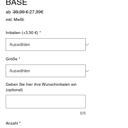
BASE
Standardpreis
Sale-
ab
 39,99 € 
27,99€
Preis
inkl. MwSt.
Initialien (+3,50 €)
*
Größe
*
Geben Sie hier ihre Wunschinitialen ein
(optional)
0/5
Anzahl
*