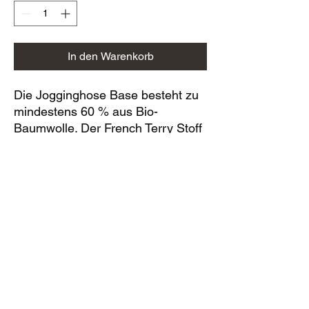
In den Warenkorb
Die Jogginghose Base besteht zu
mindestens 60 % aus Bio-
Baumwolle. Der French Terry Stoff
sorgt für eine glatte Außenseite
und eine wärmende, flauschige
und trotzdem atmungsaktive
Innenseite. Die JAKO Jogginghose
für Damen besitzt offene
Seitentaschen. Weitere Details
sind der elastische Bund mit
Kordelzug und der Beinabschluss
mit Ripp.