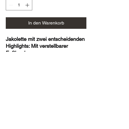
In den Warenkorb
Jakolette mit zwei entscheidenden
Highlights: Mit verstellbarer
Fußlasche
Die Jakolette Locker kombiniert
optimalen Tragekomfort mit
schlichtem Design. Die verstellbare
Fußlasche bietet jedem Fuß zu
jeder Zeit einen optimalen Halt. Die
Sohle wurde extra rutschfest und
mit einem vorgeformten Fußbett
konzipiert. Hol dir deine JAKO
Jakolette Locker und genieße die
optimale Passform!