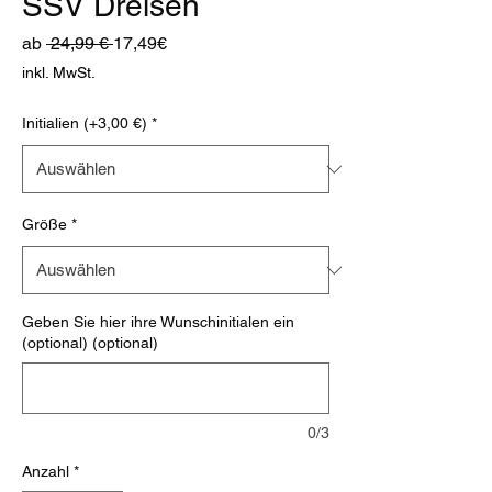
SSV Dreisen
Standardpreis
Sale-
ab
 24,99 € 
17,49€
Preis
inkl. MwSt.
Initialien (+3,00 €)
*
Größe
*
Geben Sie hier ihre Wunschinitialen ein
(optional) (optional)
0/3
Anzahl
*