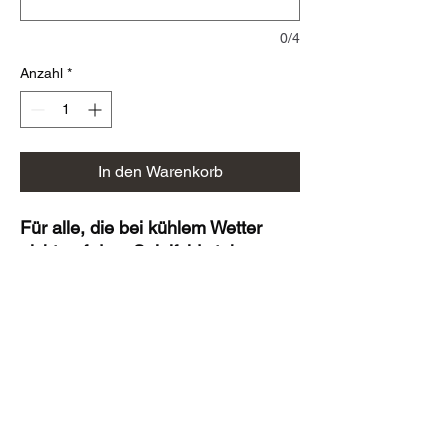
0/4
Anzahl
*
In den Warenkorb
Für alle, die bei kühlem Wetter
nicht auf dem Spielfeld stehen
Wasserabweisendes Obermaterial
(100 % Polyester) und
wärmeisolierende Wattierung
machen die JAKO Coachjacke
Team bei kühlem Wetter zu deiner
optimalen Ausstattung, wenn Du
neben dem Spielfeld stehst.