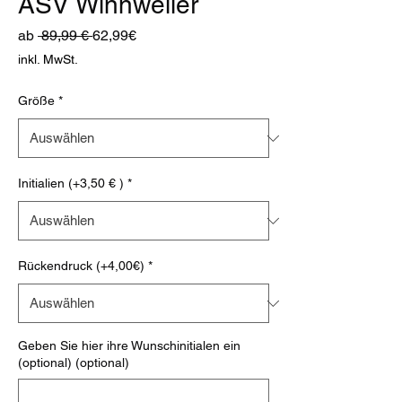
ASV Winnweiler
Standardpreis
Sale-
ab
 89,99 € 
62,99€
Preis
inkl. MwSt.
Größe
*
Initialien (+3,50 € )
*
Rückendruck (+4,00€)
*
Geben Sie hier ihre Wunschinitialen ein
(optional) (optional)