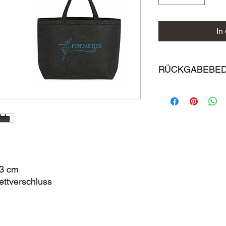
In
RÜCKGABEBE
Individualisierte und
grundsätzlich vom U
alle anderen Waren gi
14-tägiges Rückgabe
Bei einer Rücksendun
Versandkosten.
43 cm
ettverschluss