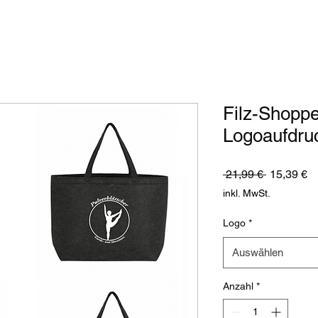
Filz-Shopper
Logoaufdru
Standardp
Sa
 21,99 € 
15,39 €
Pr
inkl. MwSt.
Logo
*
Auswählen
Anzahl
*