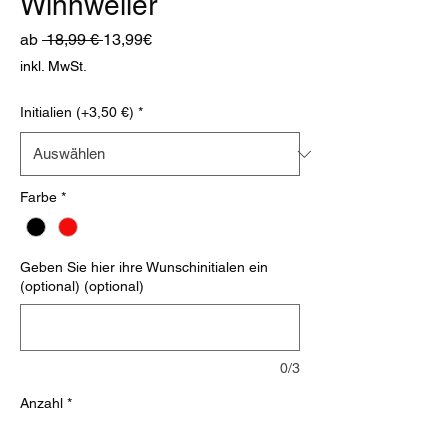
Winnweiler
Standardpreis
Sale-
ab
 18,99 € 
13,99€
Preis
inkl. MwSt.
Initialien (+3,50 €)
*
Farbe
*
Geben Sie hier ihre Wunschinitialen ein
(optional) (optional)
0/3
Anzahl
*