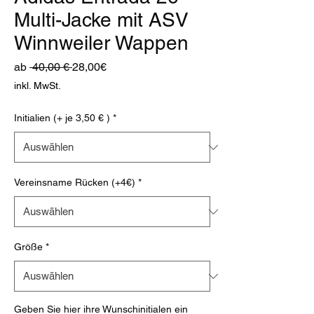
Multi-Jacke mit ASV
Winnweiler Wappen
Standardpreis
Sale-
ab
 40,00 € 
28,00€
Preis
inkl. MwSt.
Initialien (+ je 3,50 € )
*
Vereinsname Rücken (+4€)
*
Größe
*
Geben Sie hier ihre Wunschinitialen ein