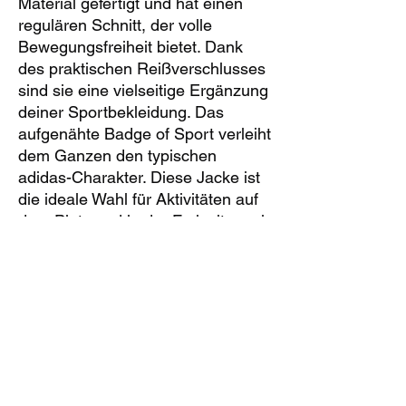
Material gefertigt und hat einen
regulären Schnitt, der volle
Bewegungsfreiheit bietet. Dank
des praktischen Reißverschlusses
sind sie eine vielseitige Ergänzung
deiner Sportbekleidung. Das
aufgenähte Badge of Sport verleiht
dem Ganzen den typischen
adidas-Charakter. Diese Jacke ist
die ideale Wahl für Aktivitäten auf
dem Platz und in der Freizeit, egal
ob beim Warm-up oder Cool-down.
Produktdetails:
Material: 100% Polyester
(recycelt), Plain Weave
Hergestellt unter Verwendung
recycelter Materialien
Reguläre Passform: Nicht zu
eng, nicht zu weit