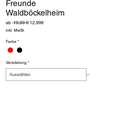
Freunde
Waldböckelheim
Standardpreis
Sale-
ab
 19,99 € 
12,99€
Preis
inkl. MwSt.
Farbe
*
Veredelung
*
Anzahl
*
In den Warenkorb