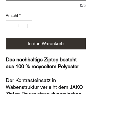
0/5
Anzahl
*
In den Warenkorb
Das nachhaltige Ziptop besteht
aus 100 % recyceltem Polyester
Der Kontrasteinsatz in
Wabenstruktur verleiht dem JAKO
Ziptop Power einen dynamischen
Look. Die Ärmel bestehen aus
einem hochelastischem Polyester-
Elasthan-Mix und verfügen über
ein Daumenloch. Das Body