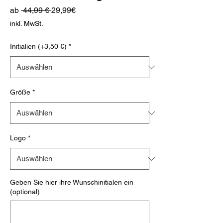
Standardpreis
Sale-
ab
 44,99 € 
29,99€
Preis
inkl. MwSt.
Initialien (+3,50 €)
*
Größe
*
Logo
*
Geben Sie hier ihre Wunschinitialen ein
(optional)