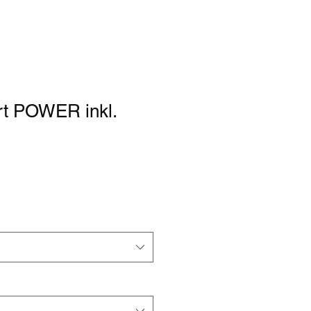
rt POWER inkl.
rdpreis
Sale-
Preis