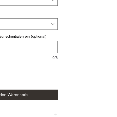
unschinitialen ein (optional)
0/8
 den Warenkorb