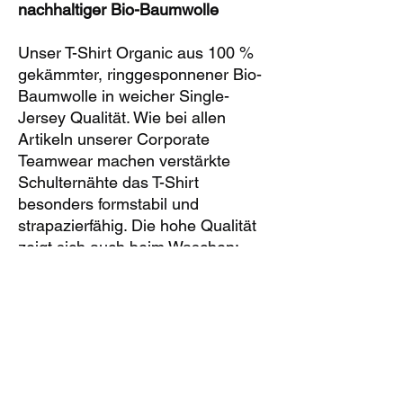
nachhaltiger Bio-Baumwolle
Unser T-Shirt Organic aus 100 %
gekämmter, ringgesponnener Bio-
Baumwolle in weicher Single-
Jersey Qualität. Wie bei allen
Artikeln unserer Corporate
Teamwear machen verstärkte
Schulternähte das T-Shirt
besonders formstabil und
strapazierfähig. Die hohe Qualität
zeigt sich auch beim Waschen:
Das Modell ist bei 60° waschbar.
Durch die qualitativ hochwertigen
Farbstoffe behält es auch nach
mehreren intensiven Wäschen
seine Farbechtheit. Das T-Shirt
Organic für Herren hat einen
Rundhals-Rippkragen und die