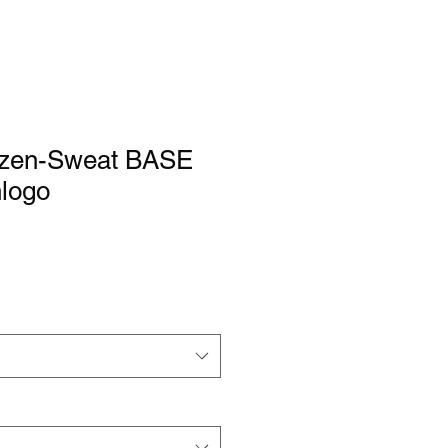
zen-Sweat BASE
nlogo
rdpreis
Sale-
Preis