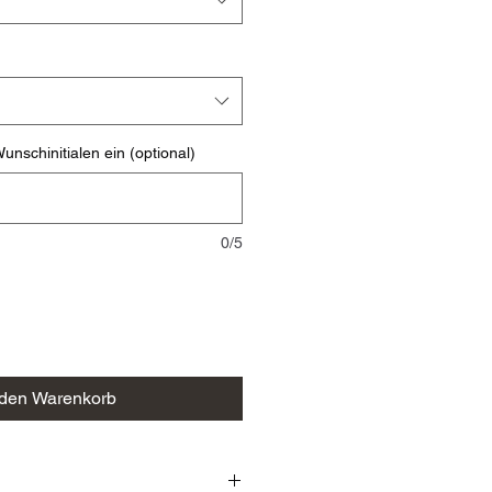
unschinitialen ein (optional)
0/5
 den Warenkorb