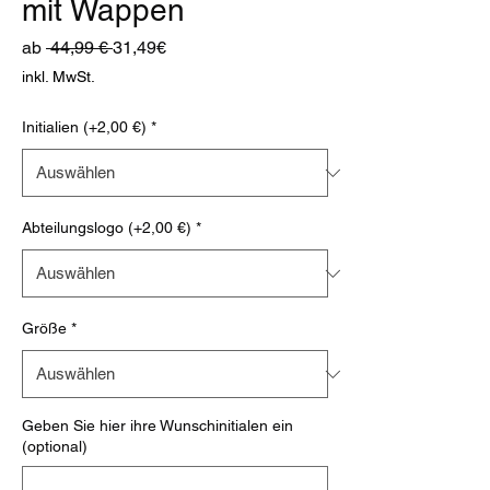
mit Wappen
Standardpreis
Sale-
ab
 44,99 € 
31,49€
Preis
inkl. MwSt.
Initialien (+2,00 €)
*
Abteilungslogo (+2,00 €)
*
Größe
*
Geben Sie hier ihre Wunschinitialen ein
(optional)