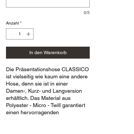
0/5
Anzahl
*
In den Warenkorb
Die Präsentationshose CLASSICO
ist vielseitig wie kaum eine andere
Hose, denn sie ist in einer
Damen-, Kurz- und Langversion
erhältlich. Das Material aus
Polyester - Micro - Twill garantiert
einen hervorragenden
Tragekomfort gleiches gilt für das
Innenfutter: Waffle - Mesh besteht
aus 100 % Polyester. Die