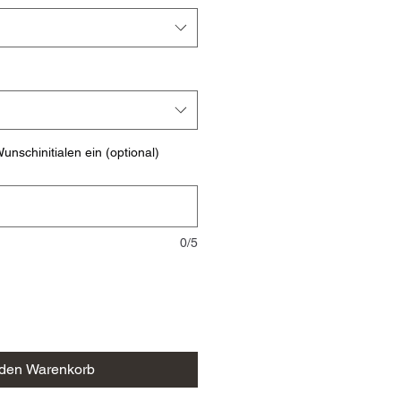
unschinitialen ein (optional)
0/5
 den Warenkorb